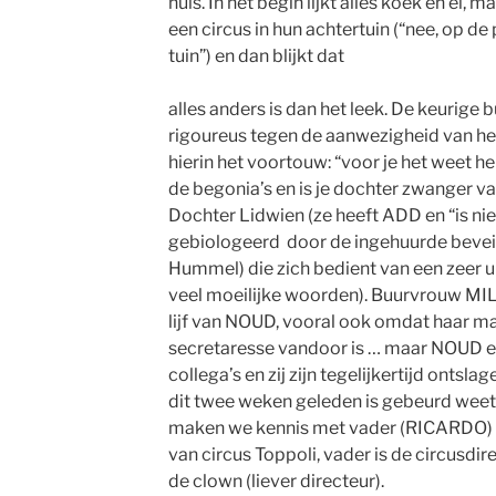
huis. In het begin lijkt alles koek en ei,
een circus in hun achtertuin (“nee, op d
tuin”) en dan blijkt dat
alles anders is dan het leek. De keurige b
rigoureus tegen de aanwezigheid van he
hierin het voortouw: “voor je het weet h
de begonia’s en is je dochter zwanger v
Dochter Lidwien (ze heeft ADD en “is nie
gebiologeerd
door de ingehuurde beve
Hummel) die zich bedient van een zeer u
veel moeilijke woorden). Buurvrouw MIL
lijf van NOUD, vooral ook omdat haar man 
secretaresse vandoor is … maar NOUD e
collega’s en zij zijn tegelijkertijd ontslag
dit twee weken geleden is gebeurd weet
maken we kennis met vader (RICARDO) 
van circus Toppoli, vader is de circusdi
de clown (liever directeur).