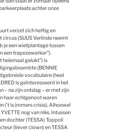
 maar dan staat er zomaar opeens
e parkeerplaats achter onze
uurt verzet zich heftig en
t circus (SUUS Verlinde neemt
eb je een wietplantage tussen
an een trapezewerker”).
t helemaal gelukt”) is
iligingsbeambte (BENNIE
itgebreide vocabulaire (heel
DRED is geïnteresseerd in het
– na zijn ontslag – er met zijn
n haar echtgenoot waren
en (’t is immers crisis). Alhoewel
 YVETTE nog van niks. Intussen
en dochter (TESSA) Toppoli
recteur (liever clown) en TESSA