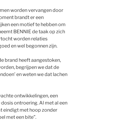
heimen worden vervangen door
oment brandt er een
lijken een motief te hebben om
g neemt BENNIE de taak op zich
rtocht worden relaties
 goed en wel begonnen zijn.
de brand heeft aangestoken,
 worden, begrijpen we dat de
kendoen’ en weten we dat lachen
wachte ontwikkelingen, een
dosis ontroering. Al met al een
dat eindigt met hoop zonder
pel met een bite”.