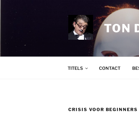
Ga
naar
de
TON 
inhoud
TITELS
CONTACT
BE
CRISIS VOOR BEGINNERS