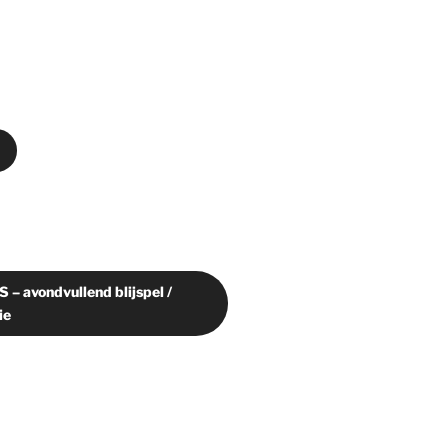
avondvullend blijspel /
ie