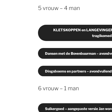
5 vrouw – 4 man
KLETSKOPPEN en LANGEVINGERS a
tragikomed
Dansen met de Bovenbuurman – avondvul
Dingsboems en partners – avondvullend 
6 vrouw – 1 man
Suikergoed – aangepaste versie Jan wor