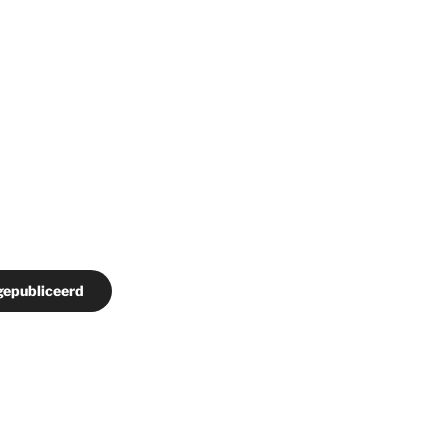
gepubliceerd