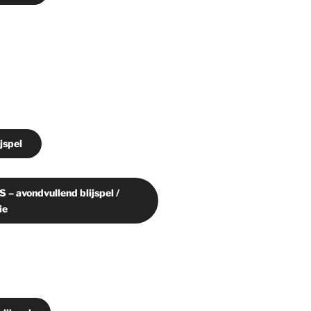
jspel
avondvullend blijspel /
ie