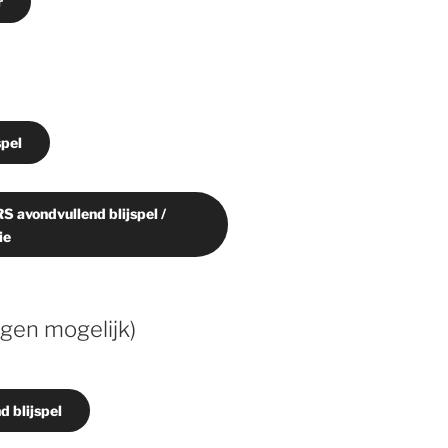
r
spel
vondvullend blijspel /
ie
ngen mogelijk)
 blijspel