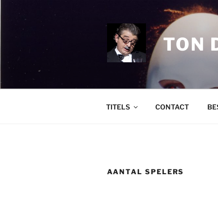
Ga
naar
de
TON 
inhoud
TITELS
CONTACT
BE
AANTAL SPELERS