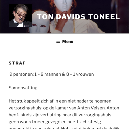
Ga
naar
TON DAVIDS TONEEL
de
inhoud
Menu
STRAF
9
personen: 1 – 8 mannen & 8 – 1 vrouwen
Samenvatting
Het stuk speelt zich af in een niet nader te noemen
verzorgingshuis; op de kamer van Anton Velsen. Anton
heeft sinds zijn verhuizing naar dit verzorgingshuis
geen woord meer gezegd en heeft zich stevig
genesteld in een rolstoel. Het is niet helemaal duidelijk