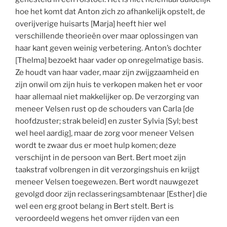
hoe het komt dat Anton zich zo afhankelijk opstelt, de
overijverige huisarts [Marja] heeft hier wel
verschillende theorieën over maar oplossingen van
haar kant geven weinig verbetering. Anton’s dochter
[Thelma] bezoekt haar vader op onregelmatige basis.
Ze houdt van haar vader, maar zijn zwijgzaamheid en
zijn onwil om zijn huis te verkopen maken het er voor
haar allemaal niet makkelijker op. De verzorging van
meneer Velsen rust op de schouders van Carla [de
hoofdzuster; strak beleid] en zuster Sylvia [Syl; best
wel heel aardig], maar de zorg voor meneer Velsen
wordt te zwaar dus er moet hulp komen; deze
verschijnt in de persoon van Bert. Bert moet zijn
taakstraf volbrengen in dit verzorgingshuis en krijgt
meneer Velsen toegewezen. Bert wordt nauwgezet
gevolgd door zijn reclasseringsambtenaar [Esther] die
wel een erg groot belang in Bert stelt. Bert is
veroordeeld wegens het omver rijden van een